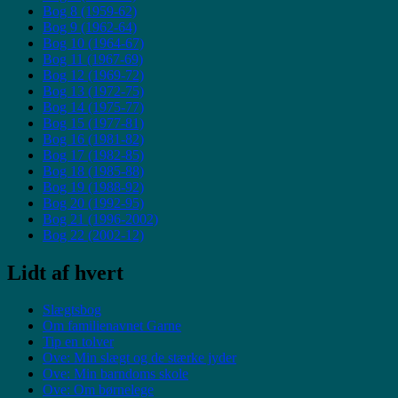
Bog 8 (1959-62)
Bog 9 (1962-64)
Bog 10 (1964-67)
Bog 11 (1967-69)
Bog 12 (1969-72)
Bog 13 (1972-75)
Bog 14 (1975-77)
Bog 15 (1977-81)
Bog 16 (1981-82)
Bog 17 (1982-85)
Bog 18 (1985-88)
Bog 19 (1988-92)
Bog 20 (1992-95)
Bog 21 (1996-2002)
Bog 22 (2002-12)
Lidt af hvert
Slægtsbog
Om familienavnet Garne
Tip en tolver
Ove: Min slægt og de stærke jyder
Ove: Min barndoms skole
Ove: Om børnelege