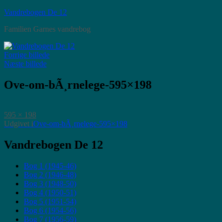
Videre
Vandrebogen De 12
til
Familien Garnes vandrebog
indhold
Forrige billede
Næste billede
Ove-om-bÃ¸rnelege-595×198
Faktisk
595 × 198
størrelse
Indlægsnavigation
Udgivet i
Ove-om-bÃ¸rnelege-595×198
Vandrebogen De 12
Bog 1 (1945-46)
Bog 2 (1946-48)
Bog 3 (1948-50)
Bog 4 (1950-51)
Bog 5 (1951-54)
Bog 6 (1954-56)
Bog 7 (1956-59)