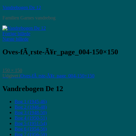
Videre
Vandrebogen De 12
til
Familien Garnes vandrebog
indhold
Forrige billede
Næste billede
Oves-fÃ¸rste-Ã¥r_page_004-150×150
Faktisk
150 × 150
størrelse
Indlægsnavigation
Udgivet i
Oves-fÃ¸rste-Ã¥r_page_004-150×150
Vandrebogen De 12
Bog 1 (1945-46)
Bog 2 (1946-48)
Bog 3 (1948-50)
Bog 4 (1950-51)
Bog 5 (1951-54)
Bog 6 (1954-56)
Bog 7 (1956-59)