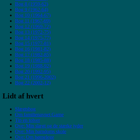
Bog 8 (1959-62)
Bog 9 (1962-64)
Bog 10 (1964-67)
Bog 11 (1967-69)
Bog 12 (1969-72)
Bog 13 (1972-75)
Bog 14 (1975-77)
Bog 15 (1977-81)
Bog 16 (1981-82)
Bog 17 (1982-85)
Bog 18 (1985-88)
Bog 19 (1988-92)
Bog 20 (1992-95)
Bog 21 (1996-2002)
Bog 22 (2002-12)
Lidt af hvert
Slægtsbog
Om familienavnet Garne
Tip en tolver
Ove: Min slægt og de stærke jyder
Ove: Min barndoms skole
Ove: Om børnelege