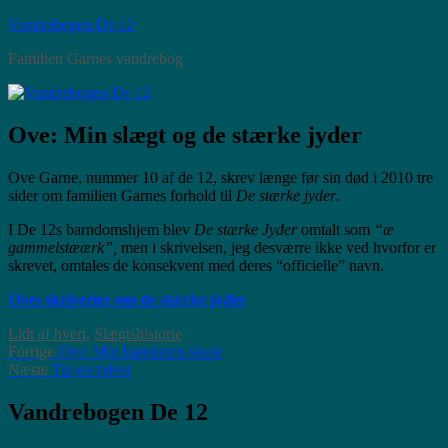
Videre
Vandrebogen De 12
til
Familien Garnes vandrebog
indhold
Ove: Min slægt og de stærke jyder
Ove Garne, nummer 10 af de 12, skrev længe før sin død i 2010 tre
sider om familien Garnes forhold til
De stærke jyder
.
I De 12s barndomshjem blev
De stærke Jyder
omtalt som
“æ
gammelstæærk”,
men i skrivelsen, jeg desværre ikke ved hvorfor er
skrevet, omtales de konsekvent med deres “officielle” navn.
Oves skriverier om de stærke jyder
Kategorier
Lidt af hvert
,
Slægtshistorie
Indlægsnavigation
Forrige
Forrige
Ove: Min barndoms skole
Næste
indlæg:
Næste
Tip en tolver
indlæg:
Vandrebogen De 12