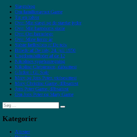
Slægtsbog
Om familienavnet Garne
Tip en tolver
Ove: Min slægt og de stærke jyder
Ove: Min barndoms skole
Ove: Om børnelege
Ove: Mine første år
Sidste fællesfoto af De tolv
Billede af De tolv, 24. juli 1950
Ungdomsbilleder af de 12
Nikolines sygehusregning
Nikoline Christensen, dåbsattest
Gården i Gl. Sole
Mary og Jens Peter, vielsesattest
Mary Christine Garne, dåbsattest
Jens Peter Garne, dåbsattest
Om Jens Peter og Mary Garne
Søg
Søg
efter:
Kategorier
Attester