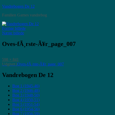
Videre
Vandrebogen De 12
til
Familien Garnes vandrebog
indhold
Forrige billede
Næste billede
Oves-fÃ¸rste-Ã¥r_page_007
Faktisk
598 × 841
størrelse
Indlægsnavigation
Udgivet i
Oves-fÃ¸rste-Ã¥r_page_007
Vandrebogen De 12
Bog 1 (1945-46)
Bog 2 (1946-48)
Bog 3 (1948-50)
Bog 4 (1950-51)
Bog 5 (1951-54)
Bog 6 (1954-56)
Bog 7 (1956-59)