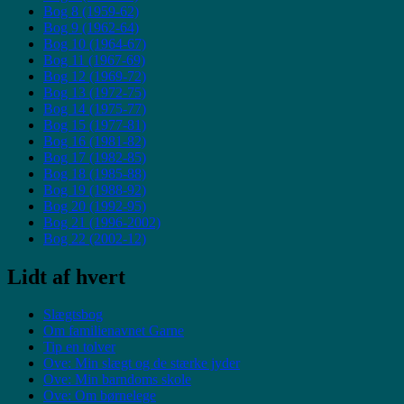
Bog 8 (1959-62)
Bog 9 (1962-64)
Bog 10 (1964-67)
Bog 11 (1967-69)
Bog 12 (1969-72)
Bog 13 (1972-75)
Bog 14 (1975-77)
Bog 15 (1977-81)
Bog 16 (1981-82)
Bog 17 (1982-85)
Bog 18 (1985-88)
Bog 19 (1988-92)
Bog 20 (1992-95)
Bog 21 (1996-2002)
Bog 22 (2002-12)
Lidt af hvert
Slægtsbog
Om familienavnet Garne
Tip en tolver
Ove: Min slægt og de stærke jyder
Ove: Min barndoms skole
Ove: Om børnelege