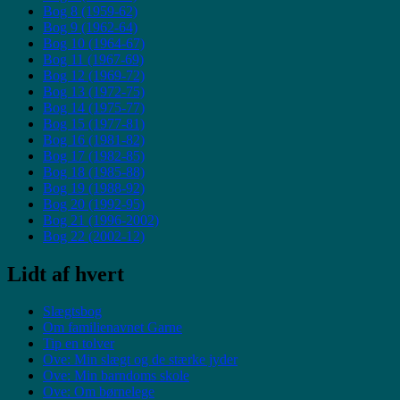
Bog 8 (1959-62)
Bog 9 (1962-64)
Bog 10 (1964-67)
Bog 11 (1967-69)
Bog 12 (1969-72)
Bog 13 (1972-75)
Bog 14 (1975-77)
Bog 15 (1977-81)
Bog 16 (1981-82)
Bog 17 (1982-85)
Bog 18 (1985-88)
Bog 19 (1988-92)
Bog 20 (1992-95)
Bog 21 (1996-2002)
Bog 22 (2002-12)
Lidt af hvert
Slægtsbog
Om familienavnet Garne
Tip en tolver
Ove: Min slægt og de stærke jyder
Ove: Min barndoms skole
Ove: Om børnelege