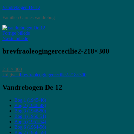
Videre
Vandrebogen De 12
til
Familien Garnes vandrebog
indhold
Forrige billede
Næste billede
brevfraoleogingercecilie2-218×300
Faktisk
218 × 300
størrelse
Indlægsnavigation
Udgivet i
brevfraoleogingercecilie2-218×300
Vandrebogen De 12
Bog 1 (1945-46)
Bog 2 (1946-48)
Bog 3 (1948-50)
Bog 4 (1950-51)
Bog 5 (1951-54)
Bog 6 (1954-56)
Bog 7 (1956-59)