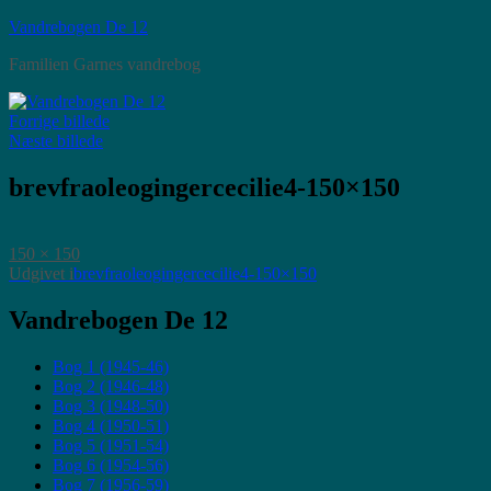
Videre
Vandrebogen De 12
til
Familien Garnes vandrebog
indhold
Forrige billede
Næste billede
brevfraoleogingercecilie4-150×150
Faktisk
150 × 150
størrelse
Indlægsnavigation
Udgivet i
brevfraoleogingercecilie4-150×150
Vandrebogen De 12
Bog 1 (1945-46)
Bog 2 (1946-48)
Bog 3 (1948-50)
Bog 4 (1950-51)
Bog 5 (1951-54)
Bog 6 (1954-56)
Bog 7 (1956-59)