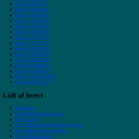
Bog 8 (1959-62)
Bog 9 (1962-64)
Bog 10 (1964-67)
Bog 11 (1967-69)
Bog 12 (1969-72)
Bog 13 (1972-75)
Bog 14 (1975-77)
Bog 15 (1977-81)
Bog 16 (1981-82)
Bog 17 (1982-85)
Bog 18 (1985-88)
Bog 19 (1988-92)
Bog 20 (1992-95)
Bog 21 (1996-2002)
Bog 22 (2002-12)
Lidt af hvert
Slægtsbog
Om familienavnet Garne
Tip en tolver
Ove: Min slægt og de stærke jyder
Ove: Min barndoms skole
Ove: Om børnelege