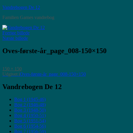
Videre
Vandrebogen De 12
til
Familien Garnes vandrebog
indhold
Forrige billede
Næste billede
Oves-første-år_page_008-150×150
Faktisk
150 × 150
størrelse
Indlægsnavigation
Udgivet i
Oves-første-år_page_008-150×150
Vandrebogen De 12
Bog 1 (1945-46)
Bog 2 (1946-48)
Bog 3 (1948-50)
Bog 4 (1950-51)
Bog 5 (1951-54)
Bog 6 (1954-56)
Bog 7 (1956-59)