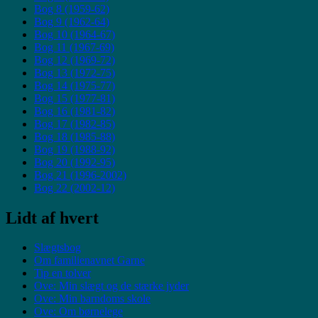
Bog 8 (1959-62)
Bog 9 (1962-64)
Bog 10 (1964-67)
Bog 11 (1967-69)
Bog 12 (1969-72)
Bog 13 (1972-75)
Bog 14 (1975-77)
Bog 15 (1977-81)
Bog 16 (1981-82)
Bog 17 (1982-85)
Bog 18 (1985-88)
Bog 19 (1988-92)
Bog 20 (1992-95)
Bog 21 (1996-2002)
Bog 22 (2002-12)
Lidt af hvert
Slægtsbog
Om familienavnet Garne
Tip en tolver
Ove: Min slægt og de stærke jyder
Ove: Min barndoms skole
Ove: Om børnelege